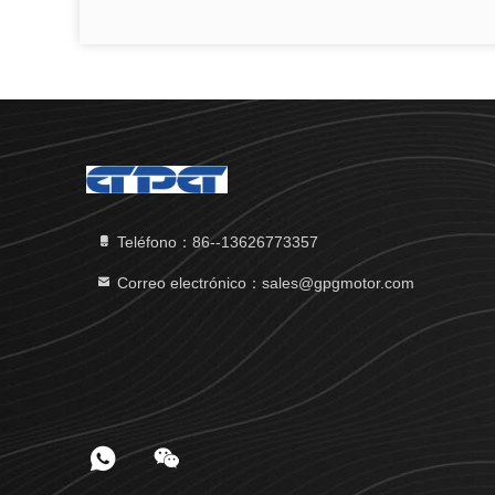
Teléfono：86--13626773357
Correo electrónico：sales@gpgmotor.com