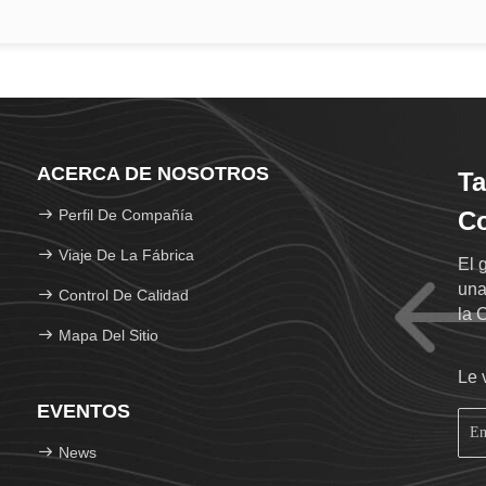
ACERCA DE NOSOTROS
Ta
Perfil De Compañía
Co
Viaje De La Fábrica
El 
una
Control De Calidad
la 
Mapa Del Sitio
caj
gus
Le 
EVENTOS
News