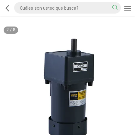
2
/
8