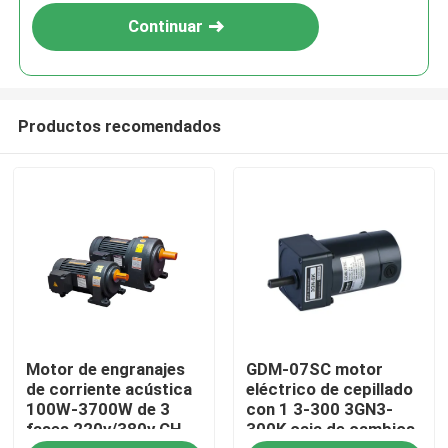
Continuar
Productos recomendados
En casa
Motor de engranajes
GDM-07SC motor
Productos
de corriente acústica
eléctrico de cepillado
100W-3700W de 3
con 1 3-300 3GN3-
fases 220v/380v CH
300K caja de cambios
Los vídeos