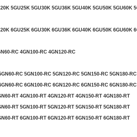
U20K 5GU25K 5GU30K 5GU36K 5GU40K 5GU50K 5GU60K 
U20K 6GU25K 6GU30K 6GU36K 6GU40K 6GU50K 6GU60K 
GN60-RC 4GN100-RC 4GN120-RC
5GN60-RC 5GN100-RC 5GN120-RC 5GN150-RC 5GN180-RC
6GN60-RC 6GN100-RC 6GN120-RC 6GN150-RC 6GN180-RC
GN60-RT 4GN100-RT 4GN120-RT 4GN150-RT 4GN180-RT
GN60-RT 5GN100-RT 5GN120-RT 5GN150-RT 5GN180-RT
GN60-RT 6GN100-RT 6GN120-RT 6GN150-RT 6GN180-RT