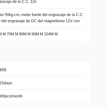
ranaje de la C.C. 12v
or 50kg-cm, motor fuerte del engranaje de la C.C.
 del engranaje de DC del magnetismo 12V con
M M 70M M 80M M 90M M 104M M
-60$
-15days
000pcs/month