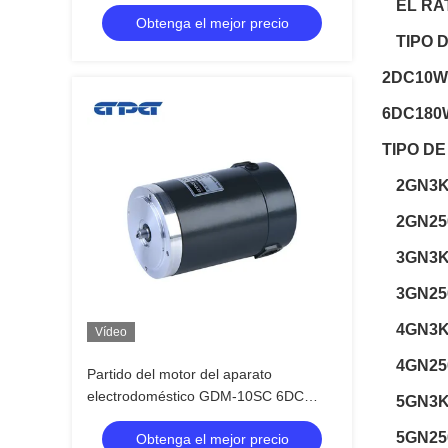
120w DC pequeño con la caja de
EL RA
Obtenga el mejor precio
cambios 5gn3-300k
TIPO 
2DC10W
6DC180
TIPO DE
2GN3K
2GN25
3GN3K
3GN25
4GN3K
Vídeo
4GN25
Partido del motor del aparato
electrodoméstico GDM-10SC 6DC
5GN3K
180w DC con 2GN3-300K
5GN25
Obtenga el mejor precio