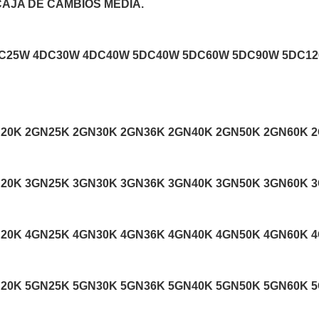
 CAJA DE CAMBIOS MEDIA.
C25W 4DC30W 4DC40W 5DC40W 5DC60W 5DC90W 5DC12
N20K 2GN25K 2GN30K 2GN36K 2GN40K 2GN50K 2GN60K 
N20K 3GN25K 3GN30K 3GN36K 3GN40K 3GN50K 3GN60K 
N20K 4GN25K 4GN30K 4GN36K 4GN40K 4GN50K 4GN60K 
N20K 5GN25K 5GN30K 5GN36K 5GN40K 5GN50K 5GN60K 