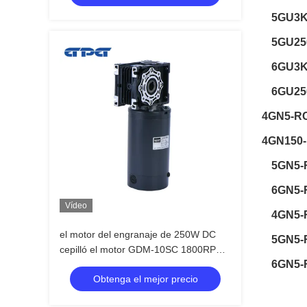
5GU3K
5GU25
6GU3K
6GU25
4GN5-RC
4GN150
5GN5-
6GN5-
Vídeo
4GN5-
el motor del engranaje de 250W DC
5GN5-
cepilló el motor GDM-10SC 1800RPM
6GN5-
3200RPM del engranaje
Obtenga el mejor precio