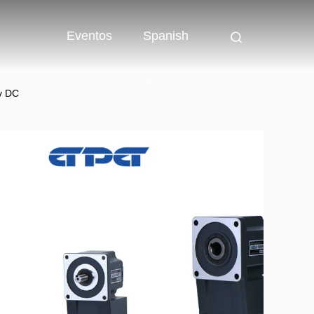
Eventos
Spanish
2v DC