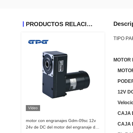
Descri
PRODUCTOS RELACIONADOS
TIPO PA
MOTOR 
MOTOR
PODER 
12V D
Veloci
Vídeo
CAJA 
motor con engranajes Gdm-09sc 12v
CAJA 
24v de DC del motor del engranaje de