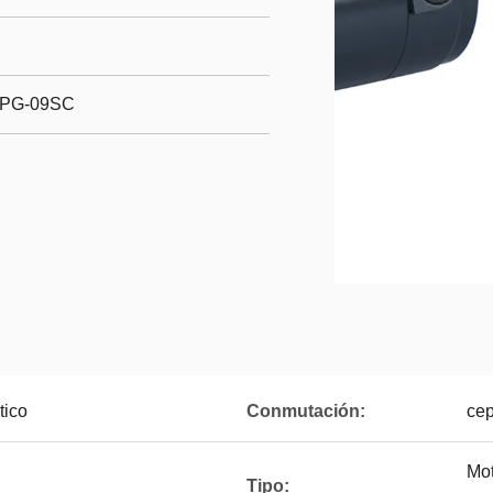
GPG-09SC
tico
Conmutación:
cep
Mot
Tipo: