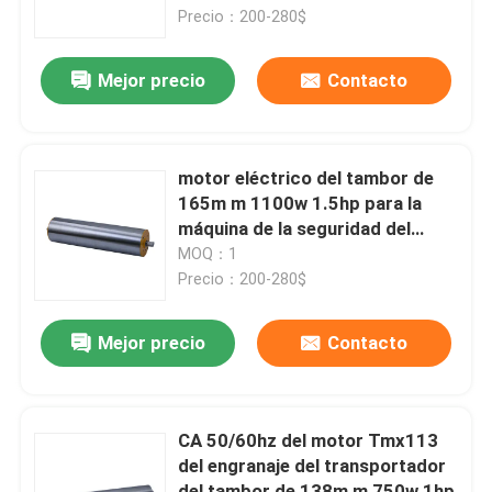
Precio：200-280$
Sobre nosotros
Mejor precio
Contacto
Recorrido por la fábrica
motor eléctrico del tambor de
Control de calidad
165m m 1100w 1.5hp para la
máquina de la seguridad del
transportador del aeropuerto
MOQ：1
Contacta con nosotros
Precio：200-280$
Noticias
Mejor precio
Contacto
motor del engranaje de la CA
CA 50/60hz del motor Tmx113
del engranaje del transportador
motor del engranaje de la C.C.
del tambor de 138m m 750w 1hp