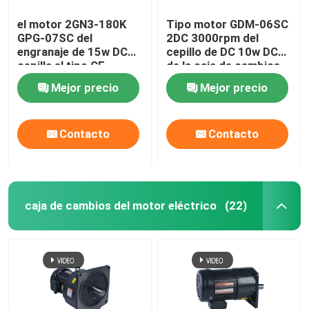
el motor 2GN3-180K
Tipo motor GDM-06SC
GPG-07SC del
2DC 3000rpm del
engranaje de 15w DC
cepillo de DC 10w DC
cepilla el tipo CE
de la caja de cambios
certificado
del motor
Mejor precio
Mejor precio
Contacto
Contacto
caja de cambios del motor eléctrico
(22)