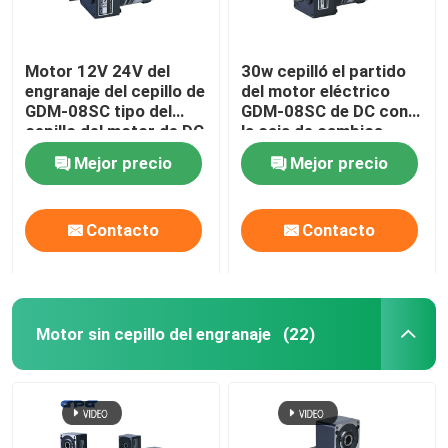
Motor 12V 24V del
30w cepilló el partido
engranaje del cepillo de
del motor eléctrico
GDM-08SC tipo del
GDM-08SC de DC con
cepillo del motor de DC
la caja de cambios
de 60 vatios
4GN3-300K
Mejor precio
Mejor precio
Contacto
Contacto
Motor sin cepillo del engranaje
(22)