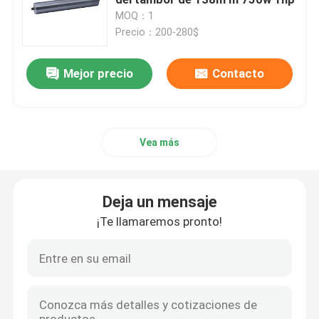
MOQ：1
Precio：200-280$
caja de cambios del motor eléctrico
Mejor precio
Contacto
Motor del engranaje del cepillo
Motor sin cepillo del engranaje
Vea más
Motor eléctrico del tambor
Deja un mensaje
Motores de CA eléctricos
¡Te llamaremos pronto!
Motores eléctricos de DC
MOTOR DE BLDC