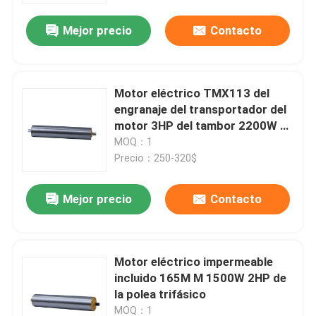
Mejor precio
Contacto
Motor eléctrico TMX113 del
engranaje del transportador del
motor 3HP del tambor 2200W de
216M M
MOQ：1
Precio：250-320$
Mejor precio
Contacto
En casa
Motor eléctrico impermeable
Productos
incluido 165M M 1500W 2HP de
la polea trifásico
Los vídeos
MOQ：1