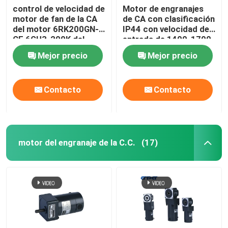
control de velocidad de
Motor de engranajes
motor de fan de la CA
de CA con clasificación
del motor 6RK200GN-
IP44 con velocidad de
CF 6GU3-200K del
entrada de 1400-1700
engranaje de la CA
rpm y resistencia de
Mejor precio
Mejor precio
200W de 104m m
aislamiento de 100MΩ
min
Contacto
Contacto
motor del engranaje de la C.C.
(17)