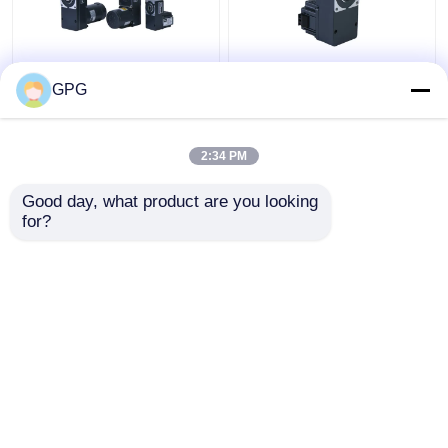
motor sin cepillo del
motor con engranajes
GPG
engranaje de 25w 12v
sin cepillo 12v 24v de
24v 80m m con la caja
40w 80m m DC con la
de cambios plana
caja de cambios plana
2:34 PM
hueco 4GFS5-200K
hueco 4GFS5-200K
Mejor precio
Mejor precio
Good day, what product are you looking 
for?
Contacto
Contacto
Vea más
Inicio
Mapa del Sitio
Contactar Ahora
Desktop Site
Mapa del Sitio
Políticas de privacidad