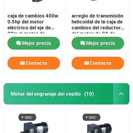
caja de cambios 400w
arreglo de transmisión
0.5hp del motor
helicoidal de la caja de
eléctrico del eje de
cambios del reductor
22m m motor de
del motor de CA de
Reductor de 3 fases
750W 1HP
Mejor precio
Mejor precio
Contacto
Contacto
Motor del engranaje del cepillo
(10)