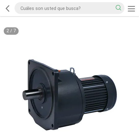
2
/
7