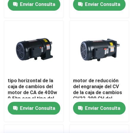
del Cv del reborde
Enviar Consulta
Enviar Consulta
Sobre nosotros
Recorrido por la fábrica
Control de calidad
Contacta con nosotros
tipo horizontal de la
motor de reducción
caja de cambios del
del engranaje del CV
Noticias
motor de CA de 400w
de la caja de cambios
0.5hp con el tipo del
CV22-200 CH del
Ch del pie
motor eléctrico de
Enviar Consulta
Enviar Consulta
200W 0.25HP
motor del engranaje de la CA
motor del engranaje de la C.C.