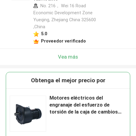
No. 216， Wei 16 Road
Economic Development Zone
Yueqing, Zhejiang China 325600
,China
5.0
Proveedor verificado
Vea más
Obtenga el mejor precio por
Motores eléctricos del
engranaje del esfuerzo de
torsión de la caja de cambios
2200w 3hp del motor del eje de
50m m altos