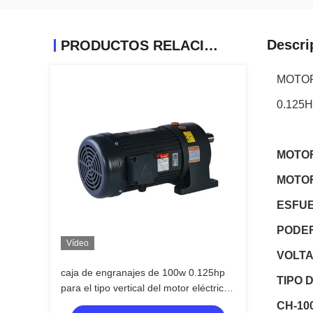
Descri
PRODUCTOS RELACIONADOS
MOTOR
0.125
MOTOR
MOTOR
ESFUE
PODER
Vídeo
VOLTA
caja de engranajes de 100w 0.125hp
TIPO 
para el tipo vertical del motor eléctrico
con el tipo del Cv del reborde
CH-10