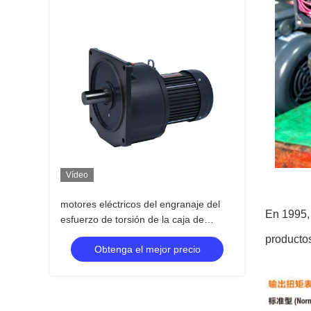
Vídeo
motores eléctricos del engranaje del
En 1995,
esfuerzo de torsión de la caja de
cambios 2200w 3hp del motor del eje
producto
Obtenga el mejor precio
de 50m m altos