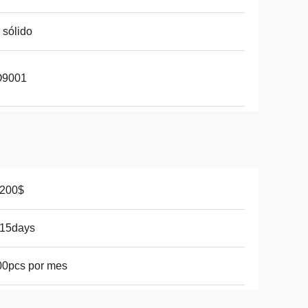
 sólido
O9001
-200$
-15days
00pcs por mes