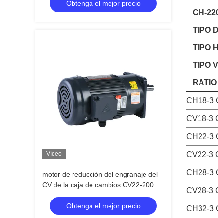
Obtenga el mejor precio
CH-22
TIPO 
TIPO 
TIPO 
RATIO
CH18-3 
CV18-3 
CH22-3 
Vídeo
CV22-3 
CH28-3 
motor de reducción del engranaje del
CV de la caja de cambios CV22-200
CV28-3 
CH del motor eléctrico de 200W
Obtenga el mejor precio
0.25HP
CH32-3 