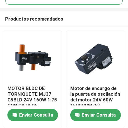
Productos recomendados
MOTOR BLDC DE
Motor de encargo de
En casa
TORNIQUETE MJ37
la puerta de oscilación
G5BLD 24V 160W 1:75
del motor 24V 60W
CON CAJA DE
1500RPM del
Productos
ENGRANAJES MOTOR
engranaje de G4BLD
Enviar Consulta
Enviar Consulta
DE BARRERA
4GFS130K
Los vídeos