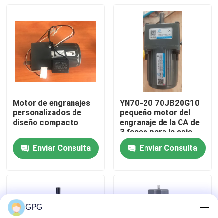
Sobre nosotros
Recorrido por la fábrica
Control de calidad
Motor de engranajes
YN70-20 70JB20G10
personalizados de
pequeño motor del
Contacta con nosotros
diseño compacto
engranaje de la CA de
3 fases para la soja
Bean Milk Machine
Enviar Consulta
Enviar Consulta
Noticias
motor del engranaje de la CA
GPG
motor del engranaje de la C.C.