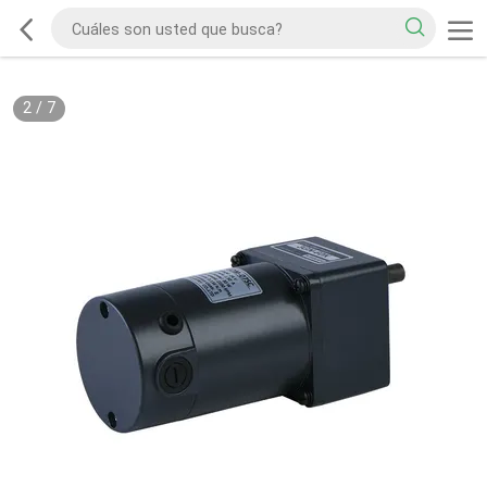
2
/
7