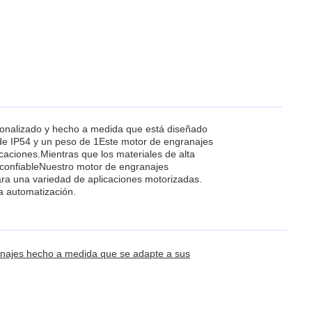
sonalizado y hecho a medida que está diseñado
n de IP54 y un peso de 1Este motor de engranajes
icaciones.Mientras que los materiales de alta
 confiableNuestro motor de engranajes
para una variedad de aplicaciones motorizadas.
a automatización.
anajes hecho a medida que se adapte a sus