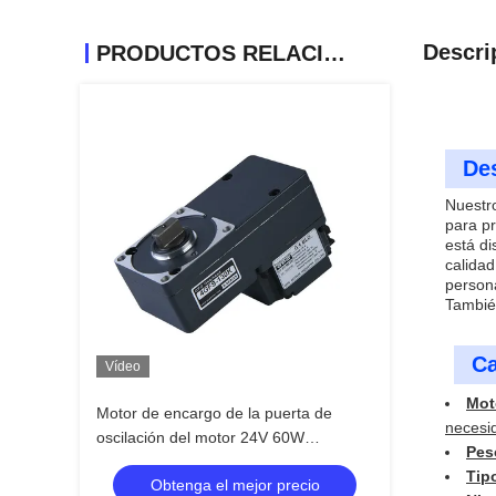
Descri
PRODUCTOS RELACIONADOS
Des
Nuestr
para pr
está di
calidad
persona
También
Ca
Vídeo
Mot
Motor de encargo de la puerta de
necesi
oscilación del motor 24V 60W
Pes
1500RPM del engranaje de G4BLD
Tip
Obtenga el mejor precio
4GFS130K