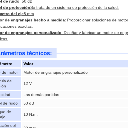
el de ruido
: 50 dB
el de protección
Se trata de un sistema de protección de la salud.
metro del eje
8 mm
or de engranajes hecho a medida
: Proporcionar soluciones de moto
icaciones exactas.
or de engranajes personalizado
: Diseñar y fabricar un motor de eng
icas.
rámetros técnicos:
ámetro
Valor
o de motor
Motor de engranajes personalizado
vula de
12 V
sión
ocidad
Las demás partidas
l de ruido
50 dB
que de
10 N.m.
bajo
ación del