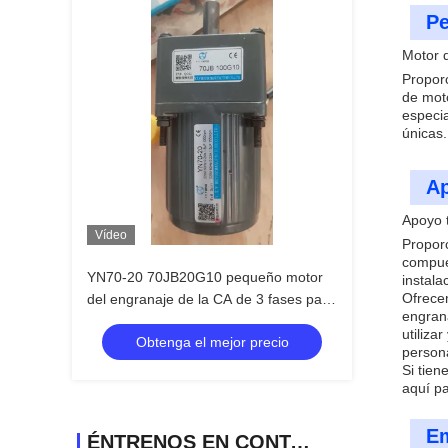
Pe
Motor 
Proporc
de mot
especi
únicas.
Ap
Apoyo t
Vídeo
Proporc
compue
YN70-20 70JB20G10 pequeño motor
instal
Ofrece
del engranaje de la CA de 3 fases para
engran
la soja Bean Milk Machine
utiliza
Obtenga el mejor precio
person
Si tie
aquí p
Em
ÉNTRENOS EN CONTACTO CON