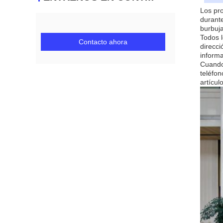
Los pr
durante
burbuja
Todos l
Contacto ahora
direcci
inform
Cuando
teléfon
artícul