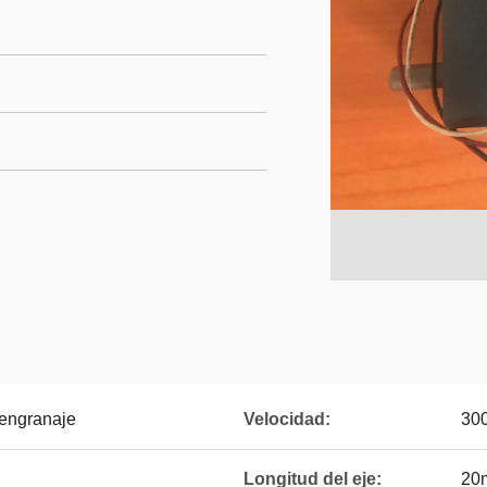
 engranaje
Velocidad:
30
Longitud del eje:
20