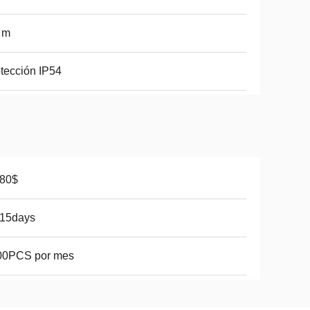
 m
tección IP54
-80$
-15days
00PCS por mes