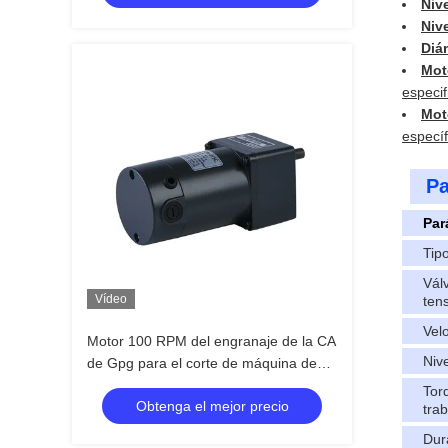
Niv
Niv
Diá
Mot
especif
Mot
específ
Pa
Par
Tip
Vál
Vídeo
ten
Vel
Motor 100 RPM del engranaje de la CA
Nive
de Gpg para el corte de máquina de
Coffe Machina
Tor
Obtenga el mejor precio
tra
Dur