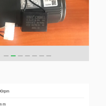
00rpm
m m