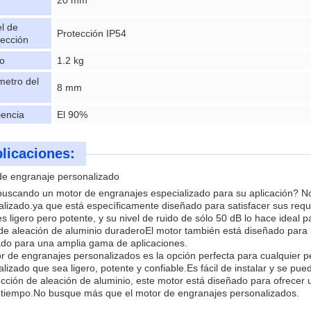
20 mm
el de
Protección IP54
tección
o
1.2 kg
metro del
8 mm
iencia
El 90%
licaciones:
de engranaje personalizado
buscando un motor de engranajes especializado para su aplicación? 
lizado.ya que está específicamente diseñado para satisfacer sus requ
s ligero pero potente, y su nivel de ruido de sólo 50 dB lo hace ideal
de aleación de aluminio duraderoEl motor también está diseñado para 
do para una amplia gama de aplicaciones.
or de engranajes personalizados es la opción perfecta para cualquier
lizado que sea ligero, potente y confiable.Es fácil de instalar y se 
cción de aleación de aluminio, este motor está diseñado para ofrecer 
tiempo.No busque más que el motor de engranajes personalizados.