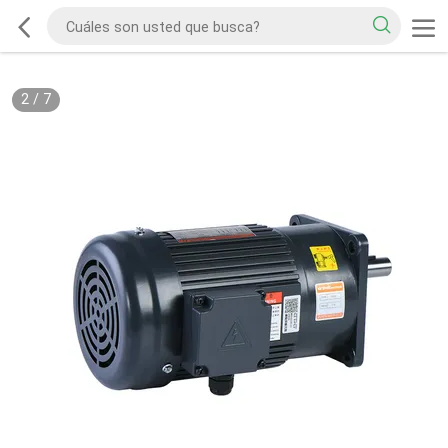
2
/
7