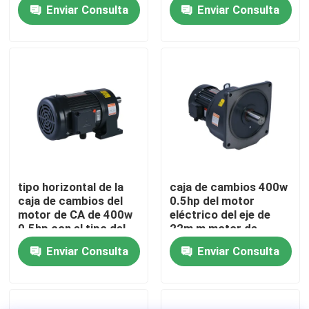
del Cv del reborde
Enviar Consulta
Enviar Consulta
Sobre nosotros
Recorrido por la fábrica
Control de calidad
Contacta con nosotros
tipo horizontal de la
caja de cambios 400w
caja de cambios del
0.5hp del motor
Noticias
motor de CA de 400w
eléctrico del eje de
0.5hp con el tipo del
22m m motor de
Ch del pie
Reductor de 3 fases
Enviar Consulta
Enviar Consulta
motor del engranaje de la CA
motor del engranaje de la C.C.